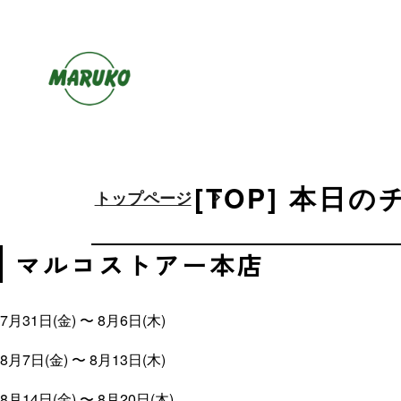
[TOP] 本日の
トップページ
マルコストアー本店
7⽉31⽇(金) 〜 8⽉6⽇(木)
8⽉7⽇(金) 〜 8⽉13⽇(木)
8⽉14⽇(金) 〜 8⽉20⽇(木)