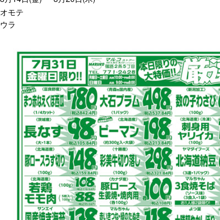
オモテ
ウラ